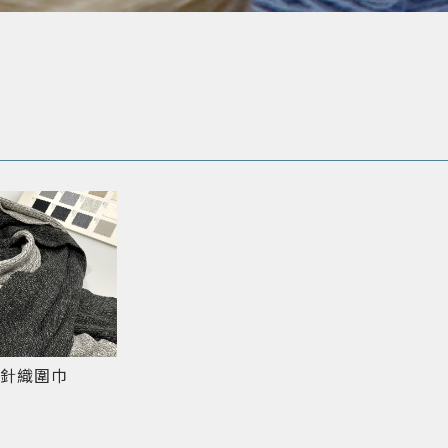
巾
針織圍巾