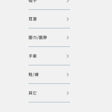
帽子
耳罩
圍巾/圍脖
手套
鞋/襪
其它